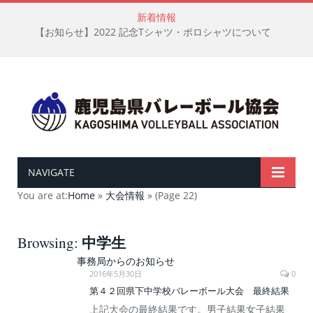
新着情報
【お知らせ】2022 記念Tシャツ・ポロシャツについて
NAVIGATE
You are at:
Home
»
大会情報
»
(Page 22)
中学生
Browsing:
事務局からのお知らせ
2016年5月30日
0
第４２回県下中学校バレーボール大会 最終結果
上記大会の最終結果です。男子結果女子結果