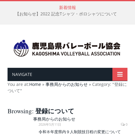
新着情報
【お知らせ】2022 記念Tシャツ・ポロシャツについて
NAVIGATE
You are at:
Home
»
事務局からのお知らせ
»
Category: "登録に
ついて"
登録について
Browsing:
事務局からのお知らせ
2026年5月11日
0
令和８年度県内９人制競技日程の変更について