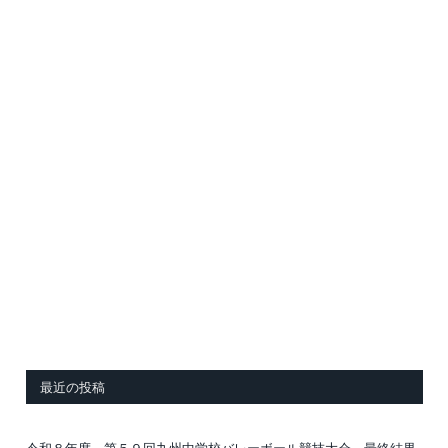
最近の投稿
令和８年度 第５９回九州中学校バレーボール競技大会 最終結果