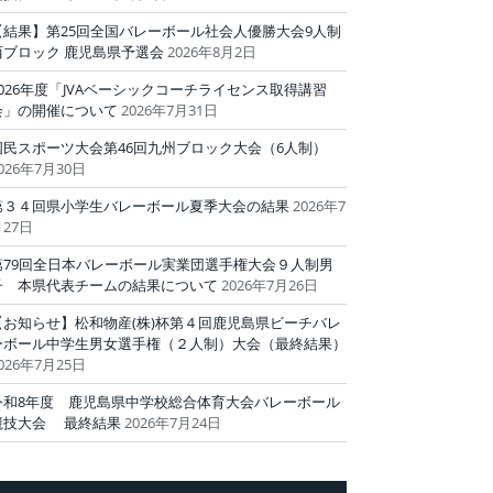
【結果】第25回全国バレーボール社会人優勝大会9人制
西ブロック 鹿児島県予選会
2026年8月2日
2026年度「JVAベーシックコーチライセンス取得講習
会」の開催について
2026年7月31日
国民スポーツ大会第46回九州ブロック大会（6人制）
026年7月30日
第３４回県小学生バレーボール夏季大会の結果
2026年7
27日
第79回全日本バレーボール実業団選手権大会９人制男
子 本県代表チームの結果について
2026年7月26日
【お知らせ】松和物産(株)杯第４回鹿児島県ビーチバレ
ーボール中学生男女選手権（２人制）大会（最終結果）
026年7月25日
令和8年度 鹿児島県中学校総合体育大会バレーボール
競技大会 最終結果
2026年7月24日