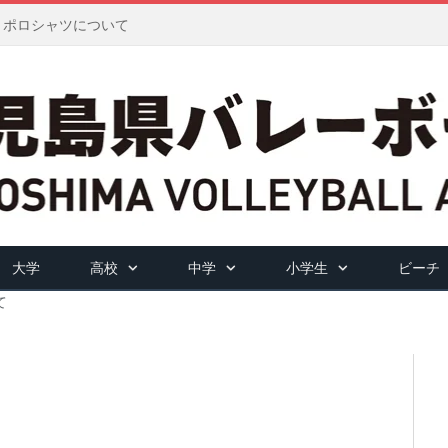
ツ・ポロシャツについて
大学
高校
中学
小学生
ビーチ
て