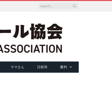
ママさん
日程等
審判