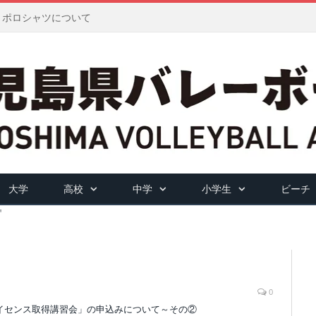
ツ・ポロシャツについて
大学
高校
中学
小学生
ビーチ
"
0
チライセンス取得講習会」の申込みについて～その②