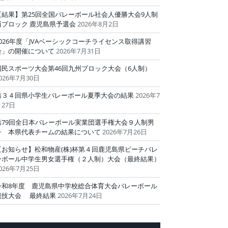
【結果】第25回全国バレーボール社会人優勝大会9人制
西ブロック 鹿児島県予選会
2026年8月2日
2026年度「JVAベーシックコーチライセンス取得講習
会」の開催について
2026年7月31日
国民スポーツ大会第46回九州ブロック大会（6人制）
026年7月30日
第３４回県小学生バレーボール夏季大会の結果
2026年7
27日
第79回全日本バレーボール実業団選手権大会９人制男
子 本県代表チームの結果について
2026年7月26日
【お知らせ】松和物産(株)杯第４回鹿児島県ビーチバレ
ーボール中学生男女選手権（２人制）大会（最終結果）
026年7月25日
令和8年度 鹿児島県中学校総合体育大会バレーボール
競技大会 最終結果
2026年7月24日