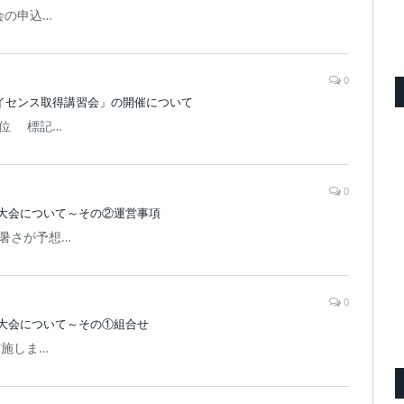
会の申込…
0
チライセンス取得講習会」の開催について
位 標記…
0
大会について～その②運営事項
暑さが予想…
0
大会について～その①組合せ
施しま…