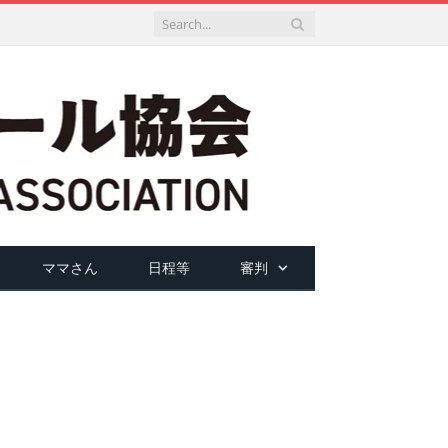
ママさん
日程等
審判