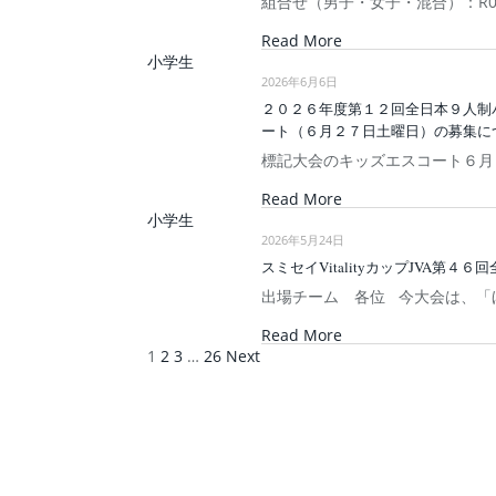
組合せ（男子・女子・混合）：R0
Read More
小学生
2026年6月6日
２０２６年度第１２回全日本９人制
ート（６月２７日土曜日）の募集に
標記大会のキッズエスコート６月
Read More
小学生
2026年5月24日
スミセイVitalityカップJVA
出場チーム 各位 今大会は、「
Read More
1
2
3
…
26
Next