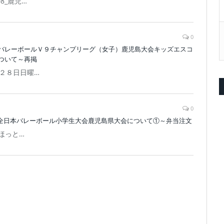
8_鹿児…
0
バレーボールＶ９チャンプリーグ（女子）鹿児島大会キッズエスコ
ついて～再掲
２８日日曜…
0
第４６回全日本バレーボール小学生大会鹿児島県大会について①～弁当注文
ほっと…