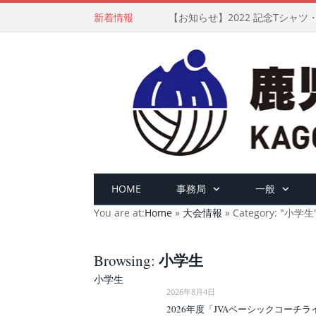
新着情報
【お知らせ】2022 記念Tシャ
HOME
事務局
一般
You are at:
Home
»
大会情報
»
Category: "小学生
小学生
Browsing:
小学生
2026年8月4日
2026年度「JVAベーシックコー