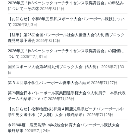
2026年度「JVAベーシックコーチライセンス取得講習会」の申込み
について～その②
2026年8月4日
【お知らせ】令和8年度 県民スポーツ大会バレーボール競技につい
て
2026年8月3日
【結果】第25回全国バレーボール社会人優勝大会9人制 西ブロック
鹿児島県予選会
2026年8月2日
2026年度「JVAベーシックコーチライセンス取得講習会」の開催に
ついて
2026年7月31日
国民スポーツ大会第46回九州ブロック大会（6人制）
2026年7月30
日
第３４回県小学生バレーボール夏季大会の結果
2026年7月27日
第79回全日本バレーボール実業団選手権大会９人制男子 本県代表
チームの結果について
2026年7月26日
【お知らせ】松和物産(株)杯第４回鹿児島県ビーチバレーボール中
学生男女選手権（２人制）大会（最終結果）
2026年7月25日
令和8年度 鹿児島県中学校総合体育大会バレーボール競技大会
最終結果
2026年7月24日