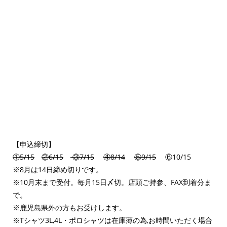
【申込締切】
①5/15
②6/15
③7/15
④8/14
⑤9/15
⑥10/15
※8月は14日締め切りです。
※10月末まで受付。毎月15日〆切。店頭ご持参、FAX到着分ま
で。
※鹿児島県外の方もお受けします。
※Tシャツ3L,4L・ポロシャツは在庫薄の為,お時間いただく場合