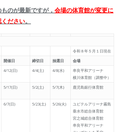
のものが最新ですが，
会場の体育館が変更に
認ください
。
令和８年５月１日現在
開催日
締切日
抽選日
会場
4/12(日)
4/4(土)
4/8(水)
串良平和アリーナ
横川体育館（調整中）
5/17(日)
5/2(土)
5/7(木)
鹿児島銀行体育館
6/7(日)
5/23(土)
5/26(火)
ユピテルアリーナ霧島
垂水市総合体育館
宮之城総合体育館
串良平和アリーナ