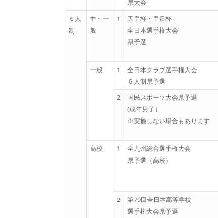
県大会
６人
中～一
1
天皇杯・皇后杯
制
般
全日本選手権大会
県予選
一般
1
全日本クラブ選手権大会
６人制県予選
2
国民スポーツ大会県予選
(成年男子）
※実施しない場合もあります
高校
1
全九州総合選手権大会
県予選（高校）
2
第79回全日本高等学校
選手権大会県予選