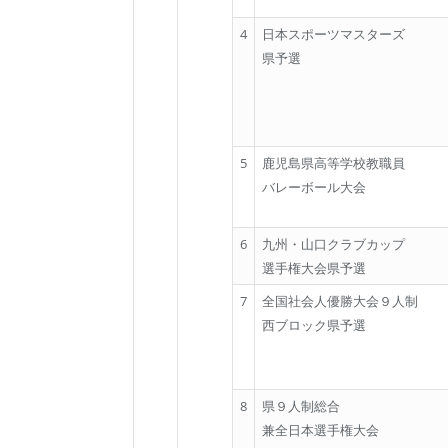
4
日本スポーツマスターズ
県予選
5
鹿児島県高等学校教職員
バレーボール大会
6
九州・山口クラブカップ
選手権大会県予選
7
全国社会人優勝大会９人制
西ブロック県予選
8
県９人制総合
兼全日本選手権大会