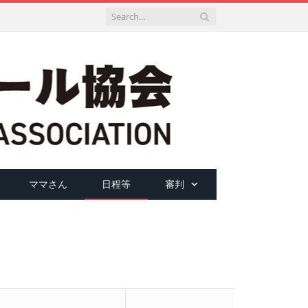
ママさん
日程等
審判