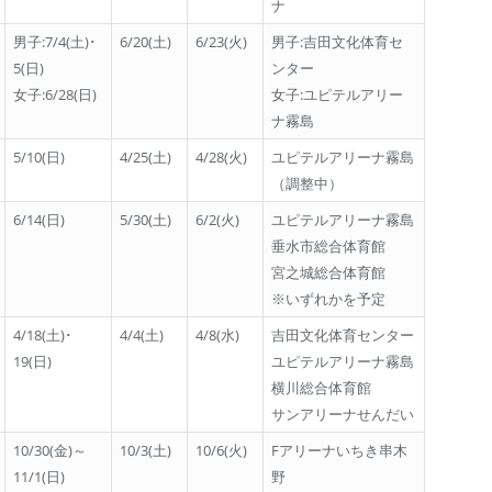
ナ
男子:7/4(土)･
6/20(土)
6/23(火)
男子:吉田文化体育セ
5(日)
ンター
女子:6/28(日)
女子:ユピテルアリー
ナ霧島
5/10(日)
4/25(土)
4/28(火)
ユピテルアリーナ霧島
（調整中）
6/14(日)
5/30(土)
6/2(火)
ユピテルアリーナ霧島
垂水市総合体育館
宮之城総合体育館
※いずれかを予定
4/18(土)･
4/4(土)
4/8(水)
吉田文化体育センター
19(日)
ユピテルアリーナ霧島
横川総合体育館
サンアリーナせんだい
10/30(金)～
10/3(土)
10/6(火)
Fアリーナいちき串木
11/1(日)
野