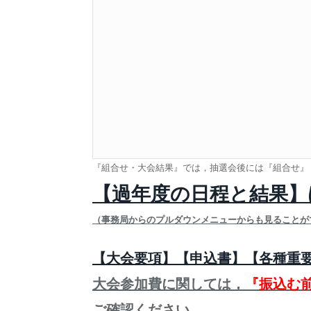
『組合せ・大会結果』では，抽選会後には『組合せ』
【過年度の日程と結果】
（事務局からのプルダウンメニューからも見ることが
【大会要項】【申込書】【各種重
大会参加費に関しては，
『振込む
ご確認ください。