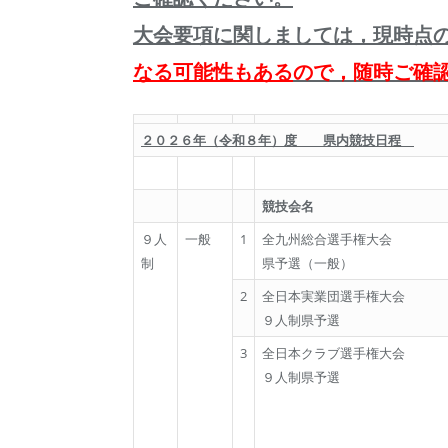
大会要項に関しましては，現時点
なる可能性もある
ので，随時ご確
２０２６年（令和８年）度 県内競技日程
競技会名
９人
一般
1
全九州総合選手権大会
制
県予選（一般）
2
全日本実業団選手権大会
９人制県予選
3
全日本クラブ選手権大会
９人制県予選