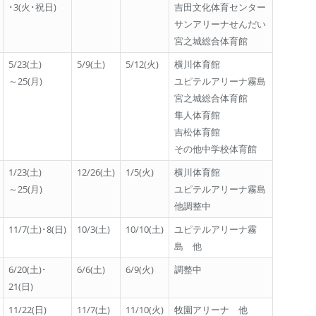
･3(火･祝日)
吉田文化体育センター
サンアリーナせんだい
宮之城総合体育館
5/23(土)
5/9(土)
5/12(火)
横川体育館
～25(月)
ユピテルアリーナ霧島
宮之城総合体育館
隼人体育館
吉松体育館
その他中学校体育館
1/23(土)
12/26(土)
1/5(火)
横川体育館
～25(月)
ユピテルアリーナ霧島
他調整中
11/7(土)･8(日)
10/3(土)
10/10(土)
ユピテルアリーナ霧
島 他
6/20(土)･
6/6(土)
6/9(火)
調整中
21(日)
11/22(日)
11/7(土)
11/10(火)
牧園アリーナ 他