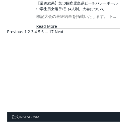
【最終結果】第13回鹿児島県ビーチバレーボール
中学生男女選手権（4人制）大会について
標記大会の最終結果を掲載いたします。 下…
Read More
Previous
1
2
3
4
5
6
…
17
Next
公式INSTAGRAM