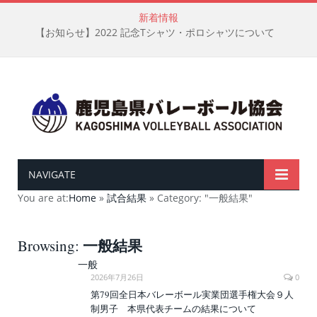
新着情報
【お知らせ】2022 記念Tシャツ・ポロシャツについて
NAVIGATE
You are at:
Home
»
試合結果
»
Category: "一般結果"
一般結果
Browsing:
一般
2026年7月26日
0
第79回全日本バレーボール実業団選手権大会９人
制男子 本県代表チームの結果について