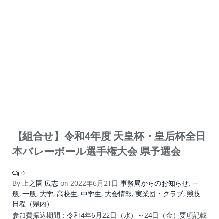
【組合せ】令和4年度 天皇杯・皇后杯全日
本バレーボール選手権大会 県予選会
0
By
上之園 広志
on
2022年6月21日
事務局からのお知らせ
,
一
般
,
一般
,
大学
,
高校生
,
中学生
,
大会情報
,
実業団・クラブ
,
競技
日程（県内）
参加費振込期間：令和4年6月22日（水）～24日（金）要項記載