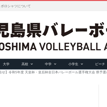
ツ・ポロシャツについて
大学
高校
中学
小学生
ビーチ
合せ】令和5年度 天皇杯・皇后杯全日本バレーボール選手権大会 県予選