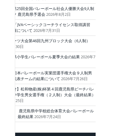
【結果】第25回全国バレーボール社会人優勝大会9人制
西ブロック 鹿児島県予選会
2026年8月2日
2026年度「JVAベーシックコーチライセンス取得講習
会」の開催について
2026年7月31日
国民スポーツ大会第46回九州ブロック大会（6人制）
026年7月30日
第３４回県小学生バレーボール夏季大会の結果
2026年7
27日
第79回全日本バレーボール実業団選手権大会９人制男
子 本県代表チームの結果について
2026年7月26日
【お知らせ】松和物産(株)杯第４回鹿児島県ビーチバレ
ーボール中学生男女選手権（２人制）大会（最終結果）
026年7月25日
令和8年度 鹿児島県中学校総合体育大会バレーボール
競技大会 最終結果
2026年7月24日