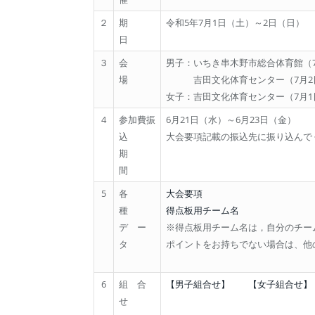
２
期
令和5年7月1日（土）～2日（日）
日
３
会
男子：いちき串木野市総合体育館（7
場
吉田文化体育センター（7月2
女子：吉田文化体育センター（7月1
4
参加費振
6月21日（水）～6月23日（金）
込
大会要項記載の振込先に振り込んで
期
間
5
各
大会要項
種
得点板用チーム名
デ ー
※得点板用チーム名は，自分のチー
タ
ポイントをお持ちでない場合は、他
6
組 合
【男子組合せ】
【女子組合せ】
せ