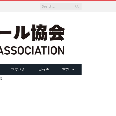
ママさん
日程等
審判
会