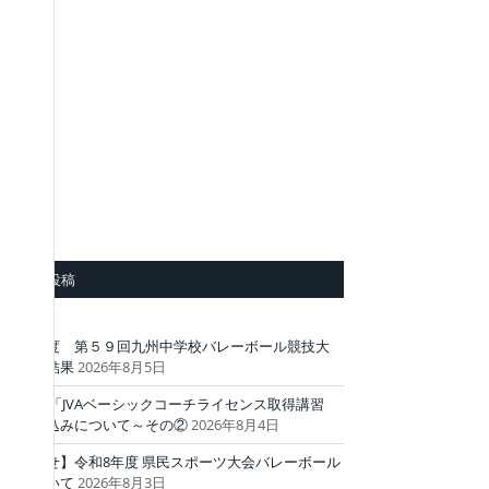
最近の投稿
令和８年度 第５９回九州中学校バレーボール競技大
会 最終結果
2026年8月5日
2026年度「JVAベーシックコーチライセンス取得講習
会」の申込みについて～その②
2026年8月4日
【お知らせ】令和8年度 県民スポーツ大会バレーボール
競技について
2026年8月3日