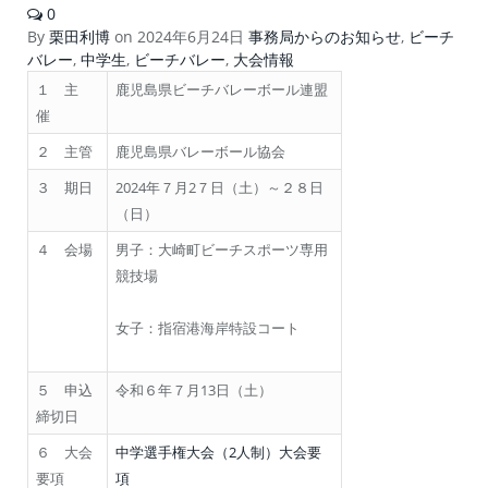
0
By
栗田利博
on
2024年6月24日
事務局からのお知らせ
,
ビーチ
バレー
,
中学生
,
ビーチバレー
,
大会情報
１ 主
鹿児島県ビーチバレーボール連盟
催
２ 主管
鹿児島県バレーボール協会
３ 期日
2024年７月2７日（土）～２８日
（日）
４ 会場
男子：大崎町ビーチスポーツ専用
競技場
女子：指宿港海岸特設コート
５ 申込
令和６年７月13日（土）
締切日
６ 大会
中学選手権大会（2人制）大会要
要項
項