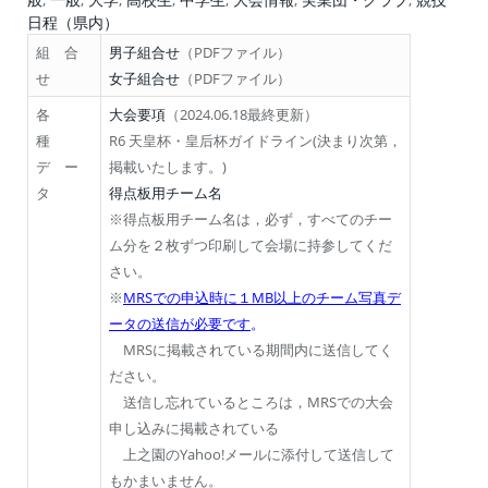
日程（県内）
組 合
男子組合せ
（PDFファイル）
せ
女子組合せ
（PDFファイル）
各
大会要項
（2024.06.18最終更新）
種
R6 天皇杯・皇后杯ガイドライン(決まり次第，
デ ー
掲載いたします。)
タ
得点板用チーム名
※得点板用チーム名は，必ず，すべてのチー
ム分を２枚ずつ印刷して会場に持参してくだ
さい。
※
MRSでの申込時に１MB以上のチーム写真デ
ータの送信が必要です
。
MRSに掲載されている期間内に送信してく
ださい。
送信し忘れているところは，MRSでの大会
申し込みに掲載されている
上之園のYahoo!メールに添付して送信して
もかまいません。