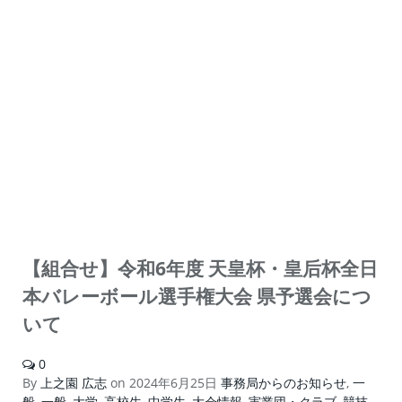
【組合せ】令和6年度 天皇杯・皇后杯全日
本バレーボール選手権大会 県予選会につ
いて
0
By
上之園 広志
on
2024年6月25日
事務局からのお知らせ
,
一
般
,
一般
,
大学
,
高校生
,
中学生
,
大会情報
,
実業団・クラブ
,
競技