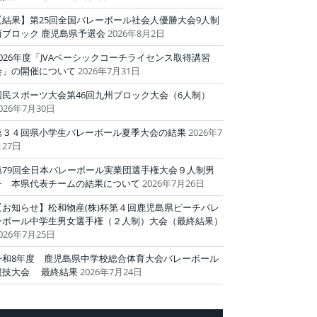
【結果】第25回全国バレーボール社会人優勝大会9人制
西ブロック 鹿児島県予選会
2026年8月2日
2026年度「JVAベーシックコーチライセンス取得講習
会」の開催について
2026年7月31日
国民スポーツ大会第46回九州ブロック大会（6人制）
026年7月30日
第３４回県小学生バレーボール夏季大会の結果
2026年7
27日
第79回全日本バレーボール実業団選手権大会９人制男
子 本県代表チームの結果について
2026年7月26日
【お知らせ】松和物産(株)杯第４回鹿児島県ビーチバレ
ーボール中学生男女選手権（２人制）大会（最終結果）
026年7月25日
令和8年度 鹿児島県中学校総合体育大会バレーボール
競技大会 最終結果
2026年7月24日