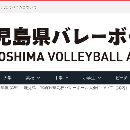
ツ・ポロシャツについて
大学
高校
中学
小学生
ビーチ
6年度 第59回 鹿児島・宮崎対県高校バレーボール大会について（案内）