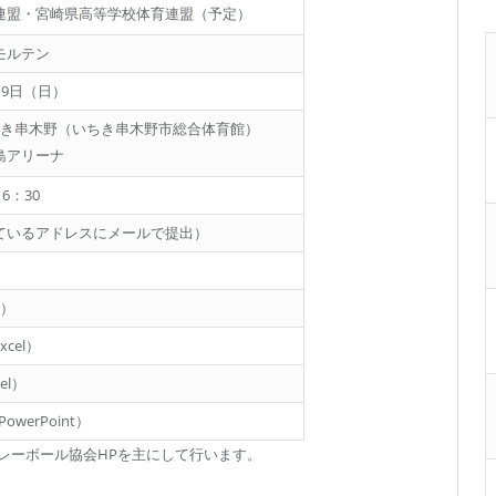
連盟・宮崎県高等学校体育連盟（予定）
モルテン
～9日（日）
ちき串木野（いちき串木野市総合体育館）
島アリーナ
6：30
ているアドレスにメールで提出）
d）
xcel）
el）
PowerPoint）
レーボール協会HPを主にして行います。