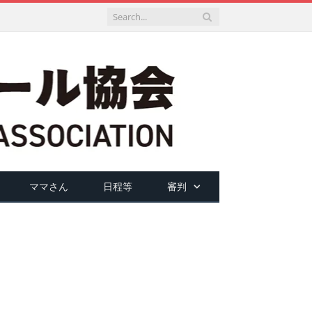
ママさん
日程等
審判