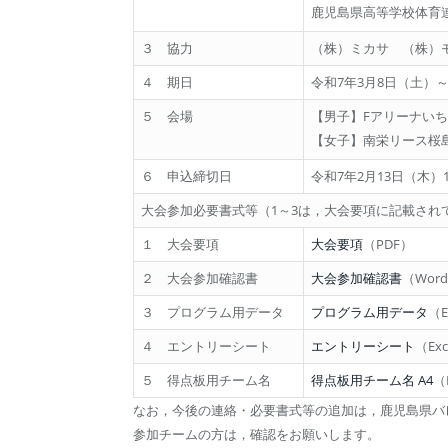
鹿児島県高等学校体育
３ 協力
（株）ミカサ （株）
４ 期日
令和7年3月8日（土）
５ 会場
【男子】Fアリーナい
【女子】南栄リース桜
６ 申込締切日
令和7年2月13日（木）1
大会参加必要書式等（1～3は，大会要項に記載され
１ 大会要項
大会要項
（PDF）
２ 大会参加確認書
大会参加確認書
（Wor
３ プログラム用データ
プログラム用データ
（E
４ エントリーシート
エントリーシート
（Exc
５ 得点板用チーム名
得点板用チーム名 A4
（
なお，今後の連絡・必要書式等の追加は，鹿児島県バ
参加チームの方は，確認をお願いします。