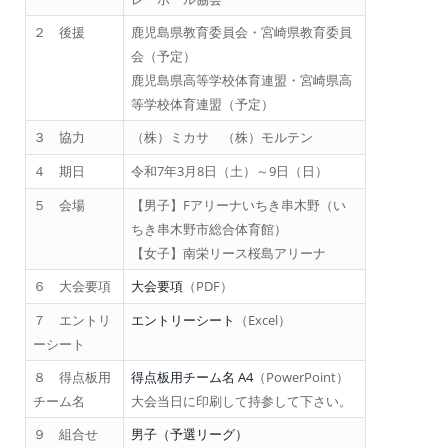
２ 後援
鹿児島県教育委員会・宮崎県教育委員
会（予定）
鹿児島県高等学校体育連盟・宮崎県高
等学校体育連盟（予定）
３ 協力
（株）ミカサ （株）モルテン
４ 期日
令和7年3月8日（土）～9日（日）
５ 会場
【男子】Fアリーナいちき串木野（い
ちき串木野市総合体育館）
【女子】南栄リース桜島アリーナ
６ 大会要項
大会要項
（PDF）
７ エントリ
エントリーシート
（Excel）
ーシート
８ 得点板用
得点板用チーム名 A4
（PowerPoint）
チーム名
大会当日に印刷して持参して下さい。
９ 組合せ
男子（予選リーグ）