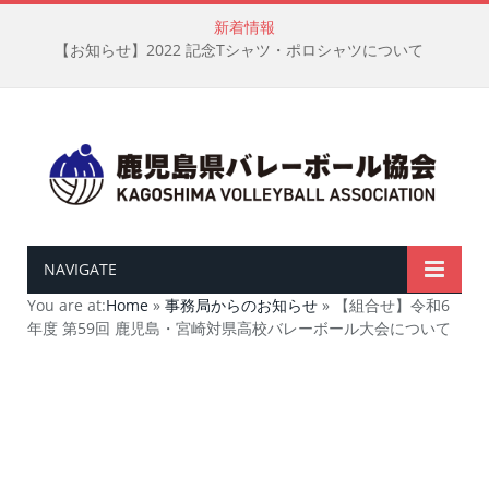
新着情報
【お知らせ】2022 記念Tシャツ・ポロシャツについて
NAVIGATE
You are at:
Home
»
事務局からのお知らせ
»
【組合せ】令和6
年度 第59回 鹿児島・宮崎対県高校バレーボール大会について