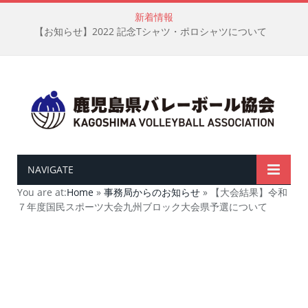
新着情報
【お知らせ】2022 記念Tシャツ・ポロシャツについて
NAVIGATE
You are at:
Home
»
事務局からのお知らせ
»
【大会結果】令和
７年度国民スポーツ大会九州ブロック大会県予選について