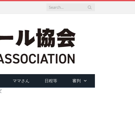
ママさん
日程等
審判
て