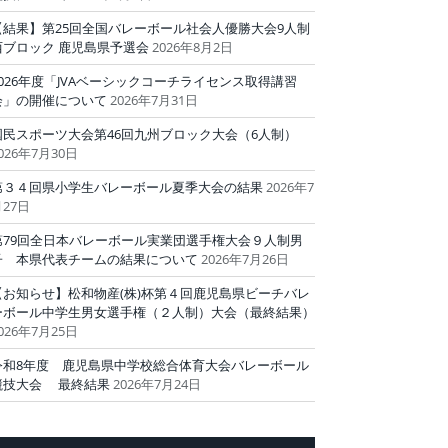
【結果】第25回全国バレーボール社会人優勝大会9人制
西ブロック 鹿児島県予選会
2026年8月2日
2026年度「JVAベーシックコーチライセンス取得講習
会」の開催について
2026年7月31日
国民スポーツ大会第46回九州ブロック大会（6人制）
026年7月30日
第３４回県小学生バレーボール夏季大会の結果
2026年7
27日
第79回全日本バレーボール実業団選手権大会９人制男
子 本県代表チームの結果について
2026年7月26日
【お知らせ】松和物産(株)杯第４回鹿児島県ビーチバレ
ーボール中学生男女選手権（２人制）大会（最終結果）
026年7月25日
令和8年度 鹿児島県中学校総合体育大会バレーボール
競技大会 最終結果
2026年7月24日