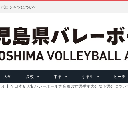
ツ・ポロシャツについて
大学
高校
中学
小学生
ビーチ
合せ】全日本９人制バレーボール実業団男女選手権大会県予選会につい