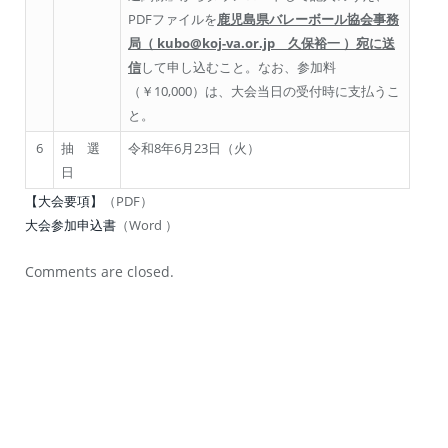
PDFファイルを
鹿児島県バレーボール協会事務
局（ kubo@koj-va.or.jp 久保裕一 ）宛に送
信
して申し込むこと。なお、参加料
（￥10,000）は、大会当日の受付時に支払うこ
と。
6
抽 選
令和8年6月23日（火）
日
【大会要項】
（PDF）
大会参加申込書
（Word ）
Comments are closed.