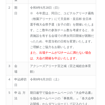
２
期
令和8年6月28日（日）
日
※ 今年度は、同日に、ユピテルアリーナ霧島
（牧園アリーナ）にて天皇杯・皇后杯 全日本
選手権大会県予選（女子の部）を開催いたしま
す。ここ数年の参加チーム数を考慮すると、冷
房施設を有する会場での男女同日開催が困難だ
ったため、年度当初の日程を変更いたします。
ご理解とご協力をお願いします。
また、出場チームが12チームに満たない場合
は、大会の開催を中止いたします。
３
会
アクシーズアリーナ宮之城（宮之城総合体育
場
館）
4
申込締切
令和8年6月20日（土）
日
5
申 込 方
期日厳守で協会ホームページの『大会申込書』
法
を協会ホームページの「事務局」→「各大会申
込関係」からダウンロードして記入のうえ、