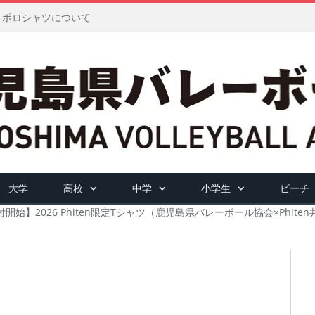
ツ・ポロシャツについて
大学
高校
中学
小学生
ビーチ
開始】2026 Phiten限定Tシャツ（鹿児島県バレーボール協会×Phite