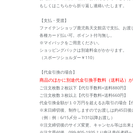
もしくはこちらから折り返し連絡いたします。
【支払・受渡】
ファイテンショップ鹿児島天文館店で支払、お渡
各種カード払い可。ポイント付与無し。
※マイバックをご用意ください。
ショッピングバックは別途料金がかかります。
（スポーツショルダー￥110）
【代金引換の場合】
商品のほかに別途代金引換手数料（送料込）が
ご注文枚数２枚以下【代引手数料+送料880円】
ご注文枚数３枚以上【代引手数料+送料660円】
代金引換金額が１０万円を超えるお取引の場合【代引
※末日締切後、制作しますのでお渡しは約45日後
（例：例：6/15〆分→7/31以降お渡し）
※注文締切後のサイズ変更、キャンセル等は出来
※注文受付後、099-805-1935より申込責任