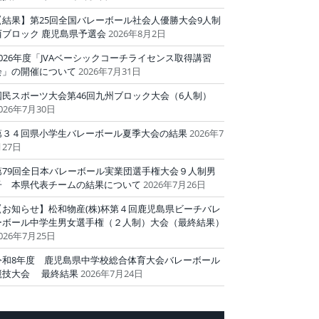
【結果】第25回全国バレーボール社会人優勝大会9人制
西ブロック 鹿児島県予選会
2026年8月2日
2026年度「JVAベーシックコーチライセンス取得講習
会」の開催について
2026年7月31日
国民スポーツ大会第46回九州ブロック大会（6人制）
026年7月30日
第３４回県小学生バレーボール夏季大会の結果
2026年7
27日
第79回全日本バレーボール実業団選手権大会９人制男
子 本県代表チームの結果について
2026年7月26日
【お知らせ】松和物産(株)杯第４回鹿児島県ビーチバレ
ーボール中学生男女選手権（２人制）大会（最終結果）
026年7月25日
令和8年度 鹿児島県中学校総合体育大会バレーボール
競技大会 最終結果
2026年7月24日