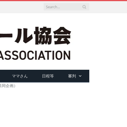
ママさん
日程等
審判
n共同企画）