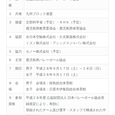
催
２ 共催
九州ブロック連盟
３ 後援
文部科学省（予定）・ＮＨＫ（予定）
鹿児島県教育委員会・鹿児島県体育協会
４ 協賛
全日本空輸株式会社・久光製薬株式会社・
ミズノ株式会社・アシックスジャパン株式会社
５ 協力
セノー株式会社（予定）
６ 主管
鹿児島県バレーボール協会
７ 期日
男子 平成２８年９月１７日（土）～１８日（日）
女子 平成２８年９月１７日（土）
８ 会
男子 会場名：桜島総合体育館
場
女子 会場名：日置市伊集院総合体育館
９ 参加
平成２８年度 公益財団法人 日本バレーボール協会登
資格
録規定により，有効に
登録されたチーム及び選手・スタッフで構成された中