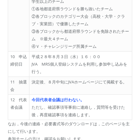
学生以上のチーム
①各地都道府県ラウンドを勝ち抜いたチーム
②各ブロックのカテゴリー大会（高校・大学・クラ
ブ・実業団）で優勝したチーム
③各ブロックから都道府県ラウンドを免除されたチー
ム ※最大４チーム
④Ｖ・チャレンジリーグ所属チーム
10 申込
平成２８年８月３日（水）１６：００
締切日
JVA MRS個人登録システムを利用し参加申し込みを
行う。
11 抽選
決定後、８月中旬にJVAホームページにて掲載する。
会
12 代表
今回代表者会議は行わない。
者会議
ただし、確認事項等事前に連絡し，質問等を受けた
後，再度確認事項を連絡します。
なお，今後の連絡・必要書式等のダウンロードは，このページを主
にして行います。
参加チームの方は，確認をお願いします。