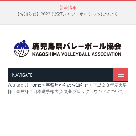
新着情報
【お知らせ】2022 記念Tシャツ・ポロシャツについて
NAVIGATE
You are at:
Home
»
事務局からのお知らせ
»
平成２８年度天皇
杯・皇后杯全日本選手権大会 九州ブロックラウンドについて