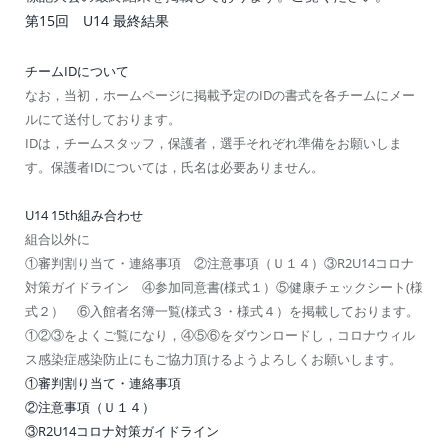
第15回 U14 最終結果
チームIDについて
なお，当初，ホームページに掲載予定のIDの書式を各チームにメー
ルにて送付しております。
IDは，チームスタッフ，保護者，選手それぞれ準備をお願いしま
す。保護者IDについては，氏名は必要ありません。
U14 15th組み合わせ
組合以外に
①審判割り当て・連絡事項 ②注意事項（Ｕ１４）③R2U14コロナ
対策ガイドライン ④参加同意書(様式１）⑤健康チェックシート(様
式２） ⑥入館者名簿一覧(様式３・様式４）を掲載しております。
①②③をよくご覧になり，④⑤⑥をダウンロードし，コロナウィル
ス感染症感染防止にもご協力頂けるようよろしくお願いします。
①審判割り当て・連絡事項
②注意事項（Ｕ１４）
③R2U14コロナ対策ガイドライン