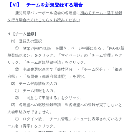
【Ⅵ】
チームを新規登録する場合
鹿児島県バレーボール協会の各連盟に
初めてチーム・選手登録
を行う場合の方はこちらをお読みください
１【チーム登録】
⑴ 登録先の選択
① http://jvamrs.jp/ を開き，ページ中部にある，「JVA-ID 新
規登録ボタン」をクリック。「マイページ」の「チーム管理」をク
リック。「チーム新規登録申請」をクリック。
② 申請先選択画面で「競技区分」・「チーム区分」・「都道
府県」・「所属先（都道府県連盟）」を選択。
⑵ チーム登録情報の入力
① チーム情報を入力。
② 「同意して申請する」をクリック。
⑶ 各連盟への継続登録申請 ※各連盟への登録が完了しないと
大会申込みができません。
① ログイン後，「チーム管理」メニューに表示されているチ
ーム名（青字）をクリック。