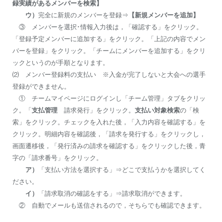
録実績があるメンバーを検索】
ウ）
完全に新規のメンバーを登録⇒
【新規メンバーを追加】
③ メンバーを選択･情報入力後は，「確認する」をクリック。
「登録予定メンバーに追加する」をクリック。「上記の内容でメン
バーを登録」をクリック。「チームにメンバーを追加する」をクリ
ックというのが手順となります。
⑵ メンバー登録料の支払い ※入金が完了しないと大会への選手
登録ができません。
① チームマイページにログインし「チーム管理」タブをクリッ
ク。「
支払管理
請求発行」をクリック。
支払い対象検索
の「検
索」をクリック。チェックを入れた後，「入力内容を確認する」を
クリック。明細内容を確認後，「請求を発行する」をクリックし，
画面遷移後，「発行済みの請求を確認する」をクリックした後，青
字の「請求番号」をクリック。
ア）
「支払い方法を選択する」⇒どこで支払うかを選択してく
ださい。
イ）
「請求取消の確認をする」⇒請求取消ができます。
② 自動でメールも送信されるので，そちらでも確認できます。