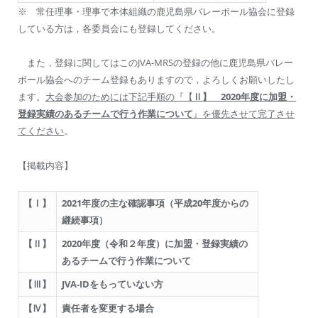
※ 常任理事・理事で本体組織の鹿児島県バレーボール協会に登録
している方は，各委員会にも登録してください。
また，登録に関してはこのJVA-MRSの登録の他に鹿児島県バレー
ボール協会へのチーム登録もありますので，よろしくお願いしたし
ます。
大会参加のためには下記手順の『【
Ⅱ
】 2020年度に加盟・
登録実績のあるチームで行う作業について
』
を優先させて完了させ
てください
。
【掲載内容】
【Ⅰ】
2021年度の主な確認事項（平成20年度からの
継続事項）
【Ⅱ】
2020年度（令和２年度）に加盟・登録実績の
あるチームで行う作業について
【Ⅲ】
JVA-IDをもっていない方
【Ⅳ】
責任者を変更する場合