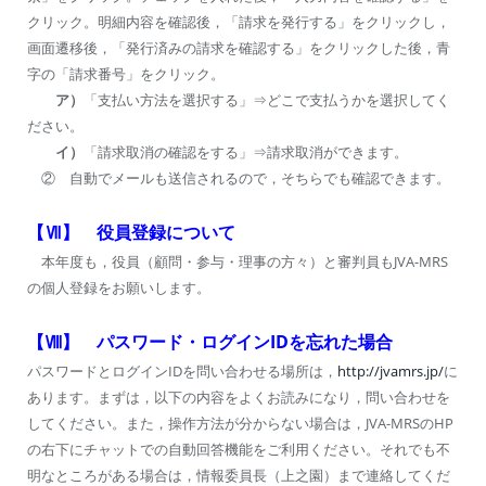
クリック。明細内容を確認後，「請求を発行する」をクリックし，
画面遷移後，「発行済みの請求を確認する」をクリックした後，青
字の「請求番号」をクリック。
ア）
「支払い方法を選択する」⇒どこで支払うかを選択してく
ださい。
イ）
「請求取消の確認をする」⇒請求取消ができます。
② 自動でメールも送信されるので，そちらでも確認できます。
【Ⅶ】 役員登録について
本年度も，役員（顧問・参与・理事の方々）と審判員もJVA-MRS
の個人登録をお願いします。
【Ⅷ】 パスワード・ログインIDを忘れた場合
パスワードとログインIDを問い合わせる場所は，
http://jvamrs.jp/
に
あります。まずは，以下の内容をよくお読みになり，問い合わせを
してください。また，操作方法が分からない場合は，JVA-MRSのHP
の右下にチャットでの自動回答機能をご利用ください。それでも不
明なところがある場合は，情報委員長（上之園）まで連絡してくだ