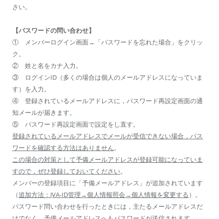
さい。
【パスワードの問い合わせ】
① メンバーログイン画面→「パスワードを忘れた場合」をクリッ
ク。
② 姓と名をカナ入力。
③ ログインID（多くの場合は個人のメールアドレスになっていま
す）を入力。
④ 登録されているメールアドレスに，パスワード再設定画面の通
知メールが届きます。
⑤ パスワード再設定画面で設定をし直す。
登録されているメールアドレスでメールが受信できない場合，パス
ワードを確認する方法はありません
。
この場合の対策として
予備メールアドレスが登録可能
になっていま
すので，ぜひ登録しておいてください
。
メンバーの登録項目に「予備メールアドレス」が追加されています
（
追加方法：
JVA-ID
管理
→
個人情報照会
→
個人情報を変更する
）。
パスワード問い合わせを行ったときには，主たるメールアドレスだ
けでなく，予備メールアドレスへもパスワードが送信されます。