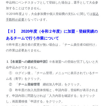
申込時にベンチスタッフとして登録した場合は，選手として大会参
加することはできません。
※2018年度より，大会参加費や個人登録費の支払いに関しては
振込
手数料が必要
となっています。
【Ⅱ】 2020年度（令和２年度）に加盟・登録実績の
あるチームで行う作業について
※昨年度と責任者の変更が無い場合は，「チーム責任者ID紐付け」
の作業は必要ありません。
１【各連盟への継続登録申請】
※各連盟への登録が完了しないと大
会申込みができません。
① ログイン後，「チーム管理」メニューに表示されているチー
ム名（青字）をクリック。
② 「
チーム登録管理
継続加入申請」をクリック。
③ 昨年度の加入先団体情報と，申請内容，登録料が表示されま
す。申請内容に問題なければ「入力内容を確認する」をクリック
し，画面遷移後「申請する」をクリック。