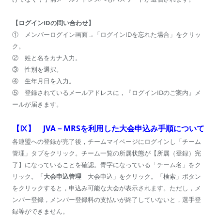
【ログインIDの問い合わせ】
① メンバーログイン画面→「ログインIDを忘れた場合」をクリッ
ク。
② 姓と名をカナ入力。
③ 性別を選択。
④ 生年月日を入力。
⑤ 登録されているメールアドレスに，『ログインIDのご案内』メ
ールが届きます。
【Ⅸ】 JVA－MRSを利用した大会申込み手順について
各連盟への登録が完了後，チームマイページにログインし「チーム
管理」タブをクリック。チーム一覧の所属状態が【所属（登録）完
了】になっていることを確認。青字になっている「チーム名」をク
リック。「
大会申込管理
大会申込」をクリック。「検索」ボタン
をクリックすると，申込み可能な大会が表示されます。ただし，メ
ンバー登録，メンバー登録料の支払いが終了していないと，選手登
録等ができません。