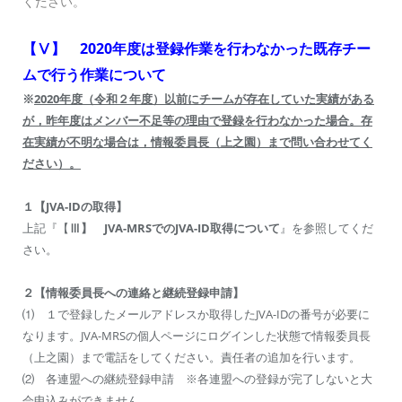
ください。
【Ⅴ】 2020年度は登録作業を行わなかった既存チー
ムで行う作業について
※
2020
年度（令和２年度）以前にチームが存在していた実績がある
が，昨年度はメンバー不足等の理由で登録を行わなかった場合。存
在実績が不明な場合は，情報委員長（上之園）まで問い合わせてく
ださい）。
１【JVA-IDの取得】
上記『【
Ⅲ】 JVA-MRSでのJVA-ID取得について
』を参照してくだ
さい。
２【情報委員長への連絡と継続登録申請】
⑴ １で登録したメールアドレスか取得したJVA-IDの番号が必要に
なります。JVA-MRSの個人ページにログインした状態で情報委員長
（上之園）まで電話をしてください。責任者の追加を行います。
⑵ 各連盟への継続登録申請 ※各連盟への登録が完了しないと大
会申込みができません。