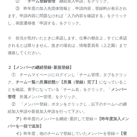
② 「
チーム登録管理
継続加入申請」をクリック。
③ 昨年度の加入先団体情報と，申請内容，登録料が表示され
ます。申請内容に問題なければ「入力内容を確認する」をクリック
し，画面遷移後「申請する」をクリック。
※ 担当が気付いたときに承認します。仕事の都合上，すぐに承認
されるとは限りません。急ぎの場合は，情報委員長（上之園）まで
連絡してください。
２【メンバーの継続登録･新規登録】
① チームマイページにログインし「チーム管理」タブをクリッ
ク。
チーム一覧
の
所属状態
が
【所属（登録）完了】
になっているこ
とを確認。青字になっている「チーム名」をクリック。「
メンバー
管理
所属メンバー管理」をクリック。
② 「メンバー登録」ボタンをクリックし，以下のチームへの継
続加入申請や新規加入申請を行って下さい。
ア）
昨年度のメンバーを継続･選択して登録⇒
【昨年度加入メン
バーを一括で追加】
イ）
昨年度，他のチームで登録していたメンバーを登録⇒
【登