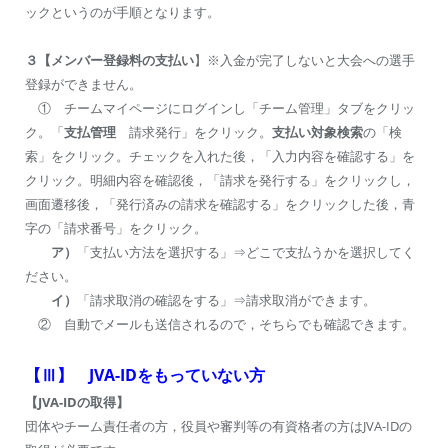
ックというのが手順となります。
３【メンバー登録料の支払い
】※入金が完了しないと大会への選手
登録ができません。
① チームマイページにログインし「チーム管理」タブをクリッ
ク。「
支払管理
請求発行」をクリック。
支払い対象検索
の「検
索」をクリック。チェックを入れた後，「入力内容を確認する」を
クリック。明細内容を確認後，「請求を発行する」をクリックし，
画面遷移後，「発行済みの請求を確認する」をクリックした後，青
字の「請求番号」をクリック。
ア）
「支払い方法を選択する」⇒どこで支払うかを選択してく
ださい。
イ）
「請求取消の確認をする」⇒請求取消ができます。
② 自動でメールも送信されるので，そちらでも確認できます。
【Ⅲ】 JVA-IDをもっていない方
【JVA-IDの取得】
団体やチーム責任者の方，役員や審判等の有資格者の方はJVA-IDの