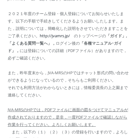
２０２１年度のチーム登録・個人登録についてお知らせいたしま
す。以下の手順で手続きしてくださるようお願いしたします。ま
た，説明については，簡略化した説明をさせていただきますことを
ご了承ください。
http://jvamrs.jp/
のトップページの
「
ガイド
」
,
「よくある質問一覧へ」，
ログイン後の
「各種マニュアル･ガイ
ド」，
には登録についての詳細（PDFファイル）がありますので，
必ずご確認ください。
また，昨年度末から，JVA-MRSのHPではチャット形式の問い合わせ
ができるようになっているので，そちらもご利用ください。
それでも利用方法がわからないときには，情報委員長の上之園まで
連絡してください。
JVA-MRS
のHPでは，PDFファイルに画面の図をつけてマニュアルが
作成されておりますので，是非，一度PDFファイルで確認しながら
作業を行ってください。よろしくお願いします。
また，以下の（１）（２）（３）の登録を行いますので，よろし