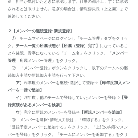
※ 担当が気付いたときに承認します。仕事の都合上，すぐに承認
されるとは限りません。急ぎの場合は，情報委員長（上之園）まで
連絡してください。
２【メンバーの継続登録･新規登録】
① チームマイページにログインし「チーム管理」タブをクリッ
ク。
チーム一覧
の
所属状態
が
【所属（登録）完了】
になっているこ
とを確認。青字になっている「チーム名」をクリック。「
メンバー
管理
所属メンバー管理」をクリック。
② 「メンバー登録」ボタンをクリックし，以下のチームへの継
続加入申請や新規加入申請を行って下さい。
ア）
昨年度のメンバーを継続･選択して登録⇒
【昨年度加入メン
バーを一括で追加】
イ）
昨年度，他のチームで登録していたメンバーを登録⇒
【登
録実績があるメンバーを検索】
ウ）
完全に新規のメンバーを登録⇒
【新規メンバーを追加】
③ メンバーを選択･情報入力後は，「確認する」をクリック。
「登録予定メンバーに追加する」をクリック。「上記の内容でメン
バーを登録」をクリック。「チームにメンバーを追加する」をクリ