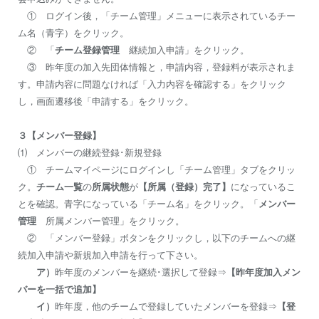
① ログイン後，「チーム管理」メニューに表示されているチー
ム名（青字）をクリック。
② 「
チーム登録管理
継続加入申請」をクリック。
③ 昨年度の加入先団体情報と，申請内容，登録料が表示されま
す。申請内容に問題なければ「入力内容を確認する」をクリック
し，画面遷移後「申請する」をクリック。
３【メンバー登録】
⑴ メンバーの継続登録･新規登録
① チームマイページにログインし「チーム管理」タブをクリッ
ク。
チーム一覧
の
所属状態
が
【所属（登録）完了】
になっているこ
とを確認。青字になっている「チーム名」をクリック。「
メンバー
管理
所属メンバー管理」をクリック。
② 「メンバー登録」ボタンをクリックし，以下のチームへの継
続加入申請や新規加入申請を行って下さい。
ア）
昨年度のメンバーを継続･選択して登録⇒
【昨年度加入メン
バーを一括で追加】
イ）
昨年度，他のチームで登録していたメンバーを登録⇒
【登