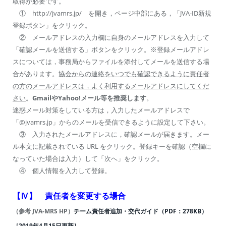
取得が必要です。
① http://jvamrs.jp/ を開き，ページ中部にある，「JVA-ID新規
登録ボタン」をクリック。
② メールアドレスの入力欄に自身のメールアドレスを入力して
「確認メールを送信する」ボタンをクリック。※登録メールアドレ
スについては，事務局からファイルを添付してメールを送信する場
合があります。
協会からの連絡をいつでも確認できるように責任者
の方のメールアドレスは，よく利用するメールアドレスにしてくだ
さい
。
Gmail
や
Yahoo!
メール等を推奨します
。
迷惑メール対策をしている方は，入力したメールアドレスで
「@jvamrs.jp」からのメールを受信できるように設定して下さい。
③ 入力されたメールアドレスに，確認メールが届きます。メー
ル本文に記載されている URL をクリック。登録キーを確認（空欄に
なっていた場合は入力）して「次へ」をクリック。
④ 個人情報を入力して登録。
【Ⅳ】 責任者を変更する場合
（参考 JVA-MRS HP）
チーム責任者追加・交代ガイド（PDF：278KB）
［2019年4月15日更新］