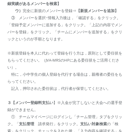
録実績があるメンバーを検索】
ウ）
完全に新規のメンバーを登録⇒
【新規メンバーを追加】
③ メンバーを選択･情報入力後は，「確認する」をクリック。
「登録予定メンバーに追加する」をクリック。「上記の内容でメン
バーを登録」をクリック。「チームにメンバーを追加する」をクリ
ックというのが手順となります。
※新規登録を本人に代わって登録を行う方は，原則として委任状を
もらってください。（JVA-MRSのHPにある委任状をご活用くださ
い）。
特に，小中学生の個人登録を代行する場合は，親権者の委任をも
らってください。
記入，押印された委任状は，代行者が保管してください。
３【メンバー登録料支払い
】※入金が完了しないと大会への選手登
録ができません。
① チームマイページにログインし「チーム管理」タブをクリッ
ク。「
支払管理
請求発行」をクリック。
支払い対象検索
の「検
索」をクリック。チェックを入れた後，「入力内容を確認する」を