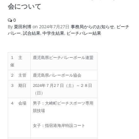
会について
0
By
栗田利博
on
2024年7月27日
事務局からのお知らせ
,
ビーチ
バレー
,
試合結果
,
中学生結果
,
ビーチバレー結果
１ 主
鹿児島県ビーチバレーボール連盟
催
２ 主管
鹿児島県バレーボール協会
３ 期日
2024年７月2７日（土）～２８日
（日）
４ 会場
男子：大崎町ビーチスポーツ専用
競技場
女子：指宿港海岸特設コート