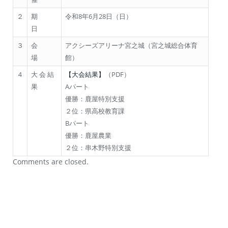
２
期
令和8年6月28日（日）
日
３
会
アクシーズアリーナ宮之城（宮之城総合体育
場
館）
４
大 会 結
【大会結果】
（PDF）
果
Aパート
優勝：鹿屋特別支援
２位：県高校教育課
Bパート
優勝：鹿屋農業
２位：串木野特別支援
Comments are closed.