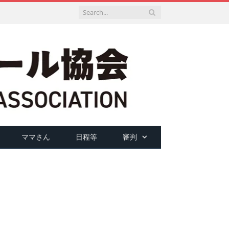
ママさん
日程等
審判