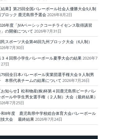
【結果】第25回全国バレーボール社会人優勝大会9人制
西ブロック 鹿児島県予選会
2026年8月2日
2026年度「JVAベーシックコーチライセンス取得講習
会」の開催について
2026年7月31日
国民スポーツ大会第46回九州ブロック大会（6人制）
026年7月30日
第３４回県小学生バレーボール夏季大会の結果
2026年7
27日
第79回全日本バレーボール実業団選手権大会９人制男
子 本県代表チームの結果について
2026年7月26日
【お知らせ】松和物産(株)杯第４回鹿児島県ビーチバレ
ーボール中学生男女選手権（２人制）大会（最終結果）
026年7月25日
令和8年度 鹿児島県中学校総合体育大会バレーボール
競技大会 最終結果
2026年7月24日