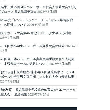
【結果】第25回全国バレーボール社会人優勝大会9人制
西ブロック 鹿児島県予選会
2026年8月2日
2026年度「JVAベーシックコーチライセンス取得講習
会」の開催について
2026年7月31日
国民スポーツ大会第46回九州ブロック大会（6人制）
026年7月30日
第３４回県小学生バレーボール夏季大会の結果
2026年7
27日
第79回全日本バレーボール実業団選手権大会９人制男
子 本県代表チームの結果について
2026年7月26日
【お知らせ】松和物産(株)杯第４回鹿児島県ビーチバレ
ーボール中学生男女選手権（２人制）大会（最終結果）
026年7月25日
令和8年度 鹿児島県中学校総合体育大会バレーボール
競技大会 最終結果
2026年7月24日