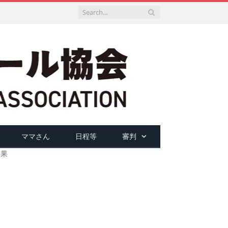
ママさん
日程等
審判
結果