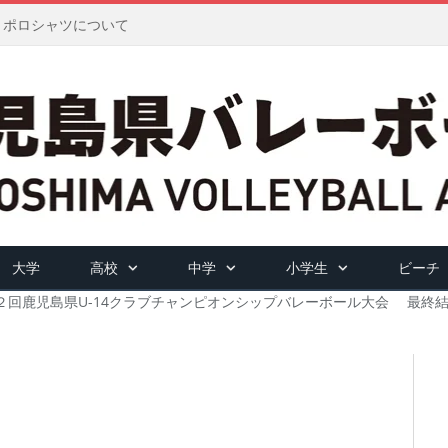
ツ・ポロシャツについて
大学
高校
中学
小学生
ビーチ
２回鹿児島県U-14クラブチャンピオンシップバレーボール大会 最終