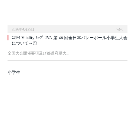
2026年4月25日
0
ｽﾐｾｲ Vitality ｶｯﾌﾟ JVA 第 46 回全日本バレーボール小学生大会
について～①
全国大会開催要項及び都道府県大…
小学生