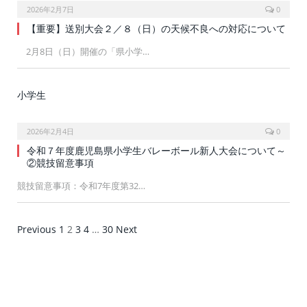
2026年2月7日
0
【重要】送別大会２／８（日）の天候不良への対応について
2月8日（日）開催の「県小学…
小学生
2026年2月4日
0
令和７年度鹿児島県小学生バレーボール新人大会について～
②競技留意事項
競技留意事項：令和7年度第32…
Previous
1
2
3
4
…
30
Next