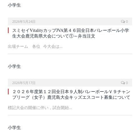
小学生
2026年5月24日
0
スミセイVitalityカップJVA第４６回全日本バレーボール小学
生大会鹿児島県大会について①～弁当注文
出場チーム 各位 今大会は…
小学生
2026年5月17日
0
２０２６年度第１２回全日本９人制バレーボールＶ９チャン
プリーグ（女子）鹿児島大会キッズエスコート募集について
標記大会の開催に伴い，試合開始…
小学生