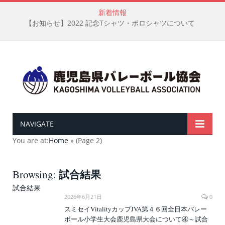
新着情報
【お知らせ】2022 記念Tシャツ・ポロシャツについて
NAVIGATE
You are at:
Home
»
(Page 2)
試合結果
Browsing:
試合結果
2026年6月21日
0
スミセイVitalityカップJVA第４６回全日本バレー
ボール小学生大会鹿児島県大会について④～試合