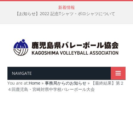
新着情報
【お知らせ】2022 記念Tシャツ・ポロシャツについて
NAVIGATE
You are at:
Home
»
事務局からのお知らせ
»
【最終結果】第２
４回鹿児島・宮崎対県中学校バレーボール大会