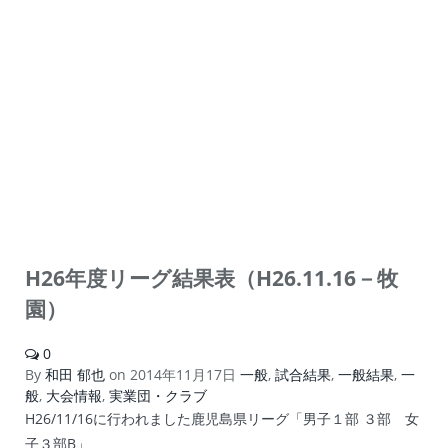
H26年度リーグ結果表（H26.11.16－牧
園）
0
By
和田 郁也
on
2014年11月17日
一般
,
試合結果
,
一般結果
,
一
般
,
大会情報
,
実業団・クラブ
H26/11/16に行われました鹿児島県リーグ「男子１部 ３部 女
子３部B」