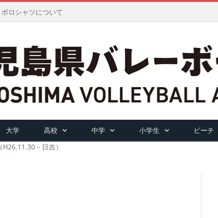
ツ・ポロシャツについて
大学
高校
中学
小学生
ビーチ
26.11.30－日吉）