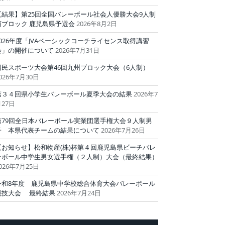
【結果】第25回全国バレーボール社会人優勝大会9人制
西ブロック 鹿児島県予選会
2026年8月2日
2026年度「JVAベーシックコーチライセンス取得講習
会」の開催について
2026年7月31日
国民スポーツ大会第46回九州ブロック大会（6人制）
026年7月30日
第３４回県小学生バレーボール夏季大会の結果
2026年7
27日
第79回全日本バレーボール実業団選手権大会９人制男
子 本県代表チームの結果について
2026年7月26日
【お知らせ】松和物産(株)杯第４回鹿児島県ビーチバレ
ーボール中学生男女選手権（２人制）大会（最終結果）
026年7月25日
令和8年度 鹿児島県中学校総合体育大会バレーボール
競技大会 最終結果
2026年7月24日