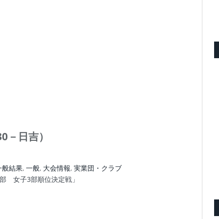
.30－日吉）
一般結果
,
一般
,
大会情報
,
実業団・クラブ
子3部 女子3部順位決定戦」