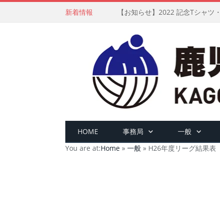
新着情報
【お知らせ】2022 記念Tシャ
HOME
事務局
一般
You are at:
Home
»
一般
»
H26年度リーグ結果表（H