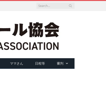
ママさん
日程等
審判