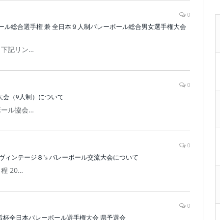
0
ール総合選手権 兼 全日本９人制バレーボール総合男女選手権大会
 下記リン…
0
大会（9人制）について
ール協会…
0
国ヴィンテージ８’s バレーボール交流大会について
 20…
0
后杯全日本バレーボール選手権大会 県予選会