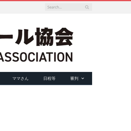
ママさん
日程等
審判