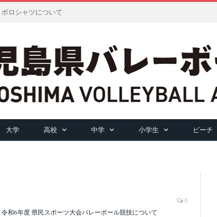
ツ・ポロシャツについて
大学
高校
中学
小学生
ビーチ
0
】令和6年度 県民スポーツ大会バレーボール競技について