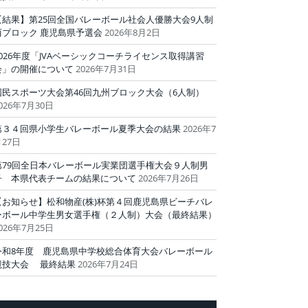
【結果】第25回全国バレーボール社会人優勝大会9人制
西ブロック 鹿児島県予選会
2026年8月2日
2026年度「JVAベーシックコーチライセンス取得講習
会」の開催について
2026年7月31日
国民スポーツ大会第46回九州ブロック大会（6人制）
026年7月30日
第３４回県小学生バレーボール夏季大会の結果
2026年7
27日
第79回全日本バレーボール実業団選手権大会９人制男
子 本県代表チームの結果について
2026年7月26日
【お知らせ】松和物産(株)杯第４回鹿児島県ビーチバレ
ーボール中学生男女選手権（２人制）大会（最終結果）
026年7月25日
令和8年度 鹿児島県中学校総合体育大会バレーボール
競技大会 最終結果
2026年7月24日