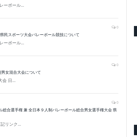
レーボール…
0
 県民スポーツ大会バレーボール競技について
レーボール…
0
制男女混合大会について
大会 日…
0
総合選手権 兼 全日本９人制バレーボール総合男女選手権大会 県
下記リンク…