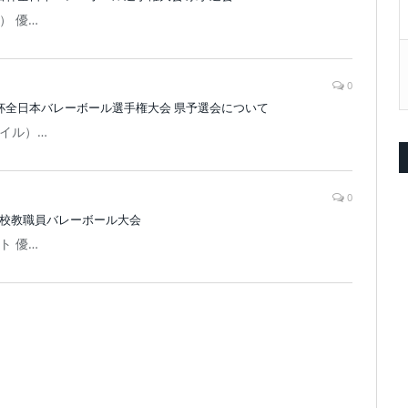
） 優…
0
杯全日本バレーボール選手権大会 県予選会について
ァイル）…
0
学校教職員バレーボール大会
ト 優…