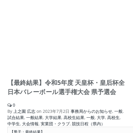
【最終結果】令和5年度 天皇杯・皇后杯全
日本バレーボール選手権大会 県予選会
0
By
上之園 広志
on
2023年7月2日
事務局からのお知らせ
,
一般
,
試合結果
,
一般結果
,
大学結果
,
高校生結果
,
一般
,
大学
,
高校生
,
中学生
,
大会情報
,
実業団・クラブ
,
競技日程（県内）
【男子：最終結果】