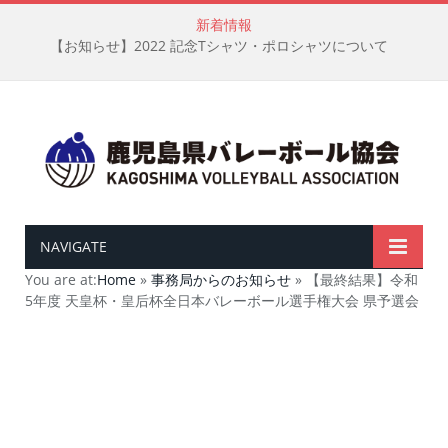
新着情報
【お知らせ】2022 記念Tシャツ・ポロシャツについて
NAVIGATE
You are at:
Home
»
事務局からのお知らせ
»
【最終結果】令和
5年度 天皇杯・皇后杯全日本バレーボール選手権大会 県予選会