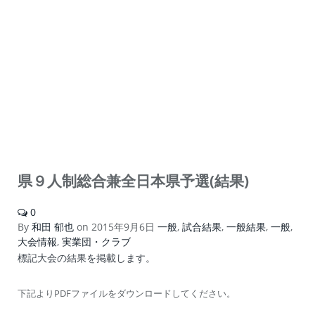
県９人制総合兼全日本県予選(結果)
0
By
和田 郁也
on
2015年9月6日
一般
,
試合結果
,
一般結果
,
一般
,
大会情報
,
実業団・クラブ
標記大会の結果を掲載します。
下記よりPDFファイルをダウンロードしてください。